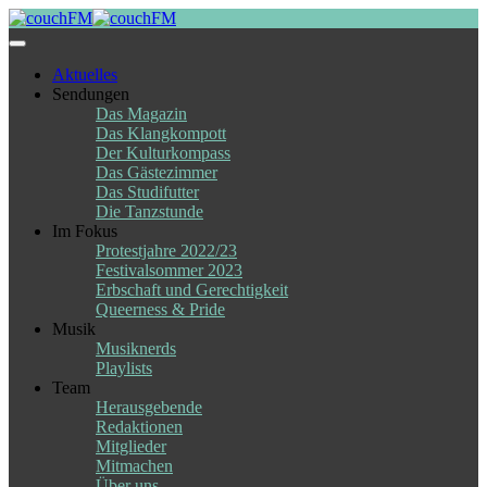
Skip
to
content
Aktuelles
Sendungen
Das Magazin
Das Klangkompott
Der Kulturkompass
Das Gästezimmer
Das Studifutter
Die Tanzstunde
Im Fokus
Protestjahre 2022/23
Festivalsommer 2023
Erbschaft und Gerechtigkeit
Queerness & Pride
Musik
Musiknerds
Playlists
Team
Herausgebende
Redaktionen
Mitglieder
Mitmachen
Über uns