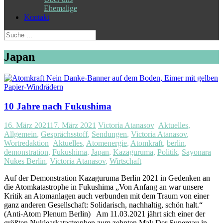
Ehemalige
Kontakt
Suche
nach:
Japan
10 Jahre nach Fukushima
16. März 2021
17. März 2021
Victoria Atanasov
Aktuelles
,
Allgemein
,
Gesprächsstoff
,
Sendungen
,
Victoria Atanasov
,
Wortredaktion
Aktuelles
,
Atomenergie
,
Atomkraft
,
berlin
,
demonstration
,
Fukushima
,
Japan
,
Kazaguruma
,
Politik
,
Sayonara
Nukes Berlin
,
Victoria Atanasov
,
Wirtschaft
Auf der Demonstration Kazaguruma Berlin 2021 in Gedenken an
die Atomkatastrophe in Fukushima „Von Anfang an war unsere
Kritik an Atomanlagen auch verbunden mit dem Traum von einer
ganz anderen Gesellschaft: Solidarisch, nachhaltig, schön halt.“
(Anti-Atom Plenum Berlin) Am 11.03.2021 jährt sich einer der
größten Nuklearkatastrophen zum zehnten Mal: Der Supergau in