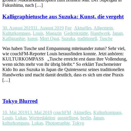
Fukushima, nach […]
Kalligraphietusche aus Suzuka: Kunst, die vergeht
30. August 2019
31. August 2019
Fee
Aktuelles
,
Allgemein
,
Kulturkompass
,
Louis
,
Magazin
Gedenkstätte
,
Handwerk
,
Japan
,
Kalligraphie
,
kunst
,
Mori Ogai
,
Suzuka
,
traditionell
,
Tusche
Was haben Tusche und Entspannung miteinander zutun? Sehr viel,
wie couchFM-Reporter Louis herausfinden konnte. Jetzt anhören:
KULTURKOMPASS „Tusche erreicht erst dann ihre Vollendung,
wenn nichts mehr von ihr übrig bleibt.“ So erklärt Tuschemeister
Kido Ito aus Suzuka in Japan die Quintessenz seines traditionellen
Handwerks und macht damit deutlich, dass es sich um eine Praxis
[…]
Tokyo Blurred
10. Mai 2019
13. Mai 2019
couchFM
Aktuelles
,
Kulturkompass
,
Louis
,
Lukas
,
Wortredaktion
ausstellung
,
berlin
,
Japan
,
kulturkompass
,
Lukas
,
Photographie
,
Tokyo